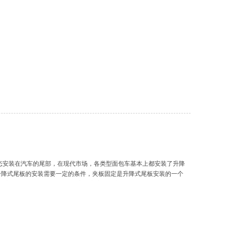
态安装在汽车的尾部，在现代市场，各类型面包车基本上都安装了升降
升降式尾板的安装需要一定的条件，夹板固定是升降式尾板安装的一个
般安装升降式汽车尾板与车厢离地高度有一定的关系，具体情况需要到