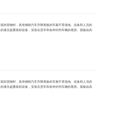
在装卸货物时，装有钢制汽车升降尾板的车厢不受场地、设备和人员的
力的液压超重装卸设备，安装在货车和各种封闭车辆的尾部。面板由高
组成。尾板生产厂家：核心是动力装置的油源，主要由DC电机、高压
在装卸货物时，装有钢制汽车升降尾板的车厢不受场地、设备和人员的
力的液压超重装卸设备，安装在货车和各种封闭车辆的尾部。面板由高
组成。尾板生产厂家：核心是动力装置的油源，主要由DC电机、高压