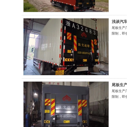
浅谈汽
尾板生产
限制，即
强度铝合
齿轮泵、
尾板生
尾板生产
限制，即
强度铝合
齿轮泵、