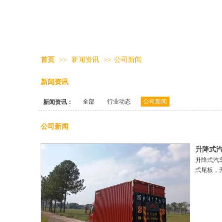
首页
>>
新闻资讯
>>
公司新闻
新闻资讯
全部
行业动态
公司新闻
新闻资讯：
公司新闻
升降式
升降式汽
式尾板，
环节，那
现场安装