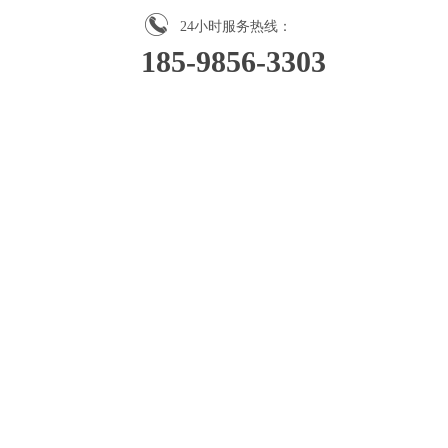
24小时服务热线：
185-9856-3303